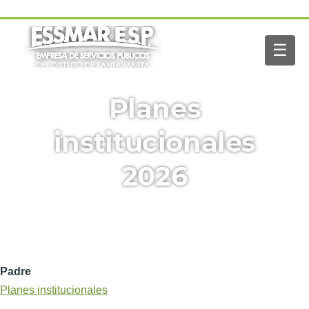
Pasar al contenido principal
Navegación
Inicio
principal
☰
Nosotros
Servicios
Buscar
Planes
Paga tu factura
Noticias
institucionales
2026
Padre
Planes institucionales