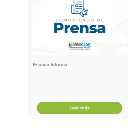
onados
Essmar Informa
 cierre
arte
nes en
ta
Leer más