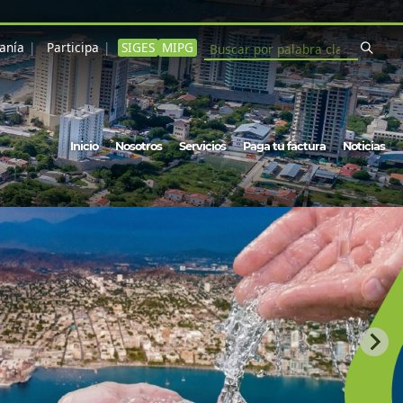
danía
Participa
SIGES
MIPG
Buscar
Navegación principal
Inicio
Nosotros
Servicios
Paga tu factura
Noticias