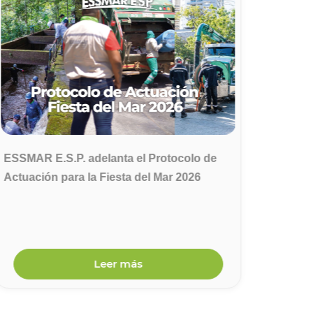
ESSMAR E.S.P. adelanta el Protocolo de
ESSMA
Actuación para la Fiesta del Mar 2026
afecta
por la
Leer más