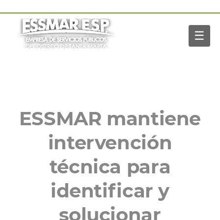
Pasar al contenido principal
Navegación
Inicio
principal
☰
Nosotros
Servicios
Buscar
Paga tu factura
Noticias
ESSMAR mantiene
intervención
técnica para
identificar y
solucionar