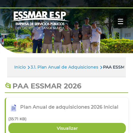
Pasar al contenido principal
Navegación
Inicio
principal
☰
Nosotros
Servicios
Buscar
Paga tu factura
Noticias
Inicio
3.1. Plan Anual de Adquisiciones
PAA ESSMAR 
Ruta
de
PAA ESSMAR 2026
navegación
Plan Anual de adquisiciones 2026 Inicial
(35.71 KB)