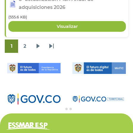
adquisiciones 2026
(555.6 KB)
1
2
Página
Página
Siguiente
Última
Paginación
página
página