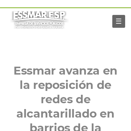
Pasar al contenido principal
Navegación
Inicio
principal
☰
Nosotros
Servicios
Buscar
Paga tu factura
Noticias
Essmar avanza en
la reposición de
redes de
alcantarillado en
barrios de la