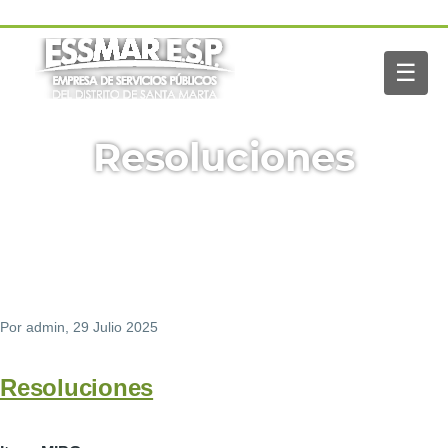
Pasar al contenido principal
Navegación
Inicio
principal
☰
Nosotros
Servicios
Buscar
Resoluciones
Paga tu factura
Noticias
Por
admin
, 29 Julio 2025
Resoluciones