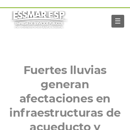
Pasar al contenido principal
Navegación
Inicio
principal
☰
Nosotros
Servicios
Buscar
Paga tu factura
Noticias
Fuertes lluvias
generan
afectaciones en
infraestructuras de
acueducto y