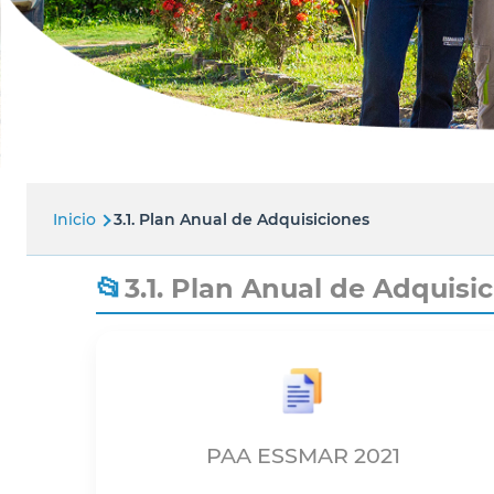
Inicio
3.1. Plan Anual de Adquisiciones
Ruta
de
3.1. Plan Anual de Adquisi
navegación
PAA ESSMAR 2021