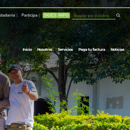
iudadanía
Participa
SIGES
MIPG
Buscar
Inicio
Nosotros
Servicios
Paga tu factura
Noticias
Navegación
principal