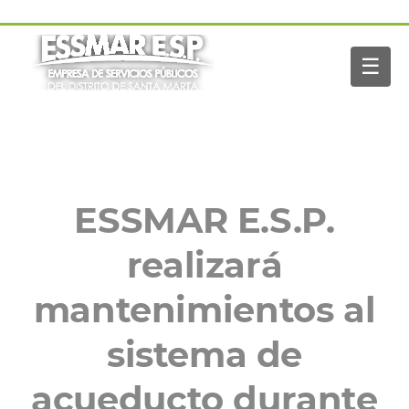
Pasar al contenido principal
Navegación
Inicio
principal
☰
Nosotros
Servicios
Buscar
Paga tu factura
Noticias
ESSMAR E.S.P.
realizará
mantenimientos al
sistema de
acueducto durante