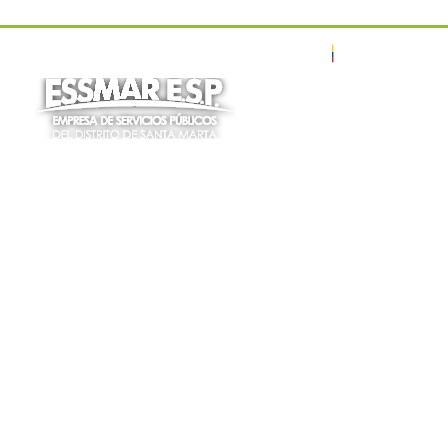
Pasar al contenido principal
Tra
Inicio
Retiradas 9 toneladas de material inservible en e
Ruta
de
navegación