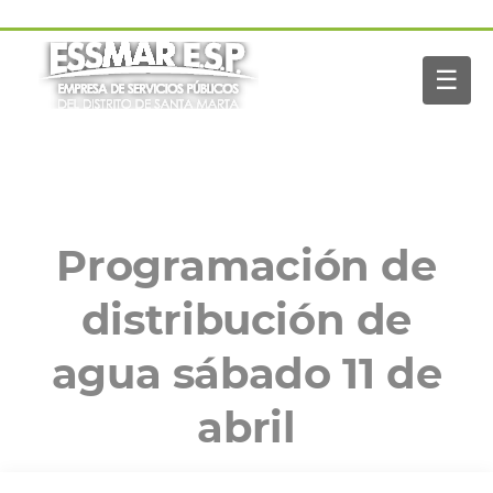
Pasar al contenido principal
Navegación
Inicio
principal
☰
Nosotros
Servicios
Buscar
Paga tu factura
Noticias
Programación de
distribución de
agua sábado 11 de
abril