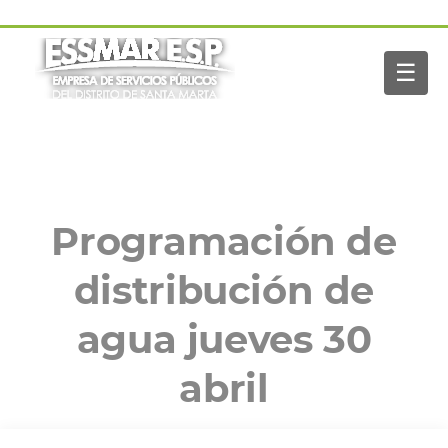
Pasar al contenido principal
Navegación
Inicio
principal
☰
Nosotros
Servicios
Buscar
Paga tu factura
Noticias
Programación de
distribución de
agua jueves 30
abril