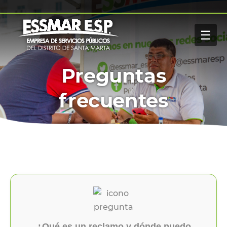
Pasar al contenido principal
☰
Navegación principal
Buscar
Inicio
Preguntas
Nosotros
frecuentes
Servicios
Paga tu factura
Noticias
¿Qué es un reclamo y dónde puedo