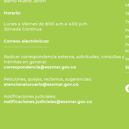
Barrio Nuevo Jardín
M
Horario:
T
T
Lunes a Viernes de 8:00 a.m a 4:00 p.m.
Jornada Continua
P
p
Correos electrónicos:
P
s
Radicar correspondencia externa, solicitudes, consultas y
i
trámites en general:
correspondencia@essmar.gov.co
S
Peticiones, quejas, reclamos, sugerencias:
atencionalusuario@essmar.gov.co
Notificaciones judiciales:
notificaciones.judiciales@essmar.gov.co