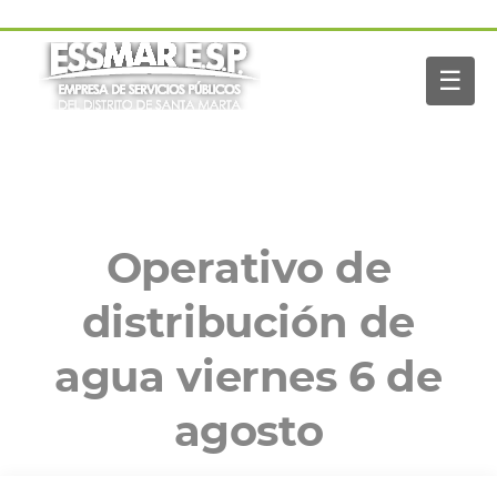
Pasar al contenido principal
Navegación
Inicio
principal
☰
Nosotros
Servicios
Buscar
Paga tu factura
Noticias
Operativo de
distribución de
agua viernes 6 de
agosto