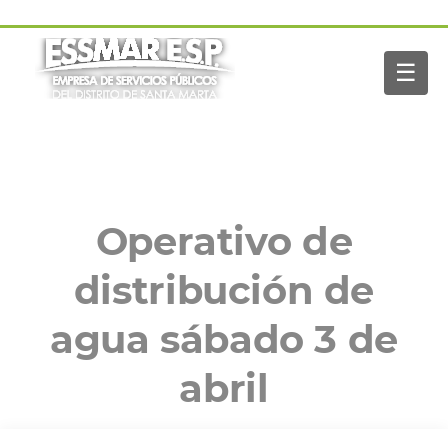
Pasar al contenido principal
Navegación
Inicio
principal
☰
Nosotros
Servicios
Buscar
Paga tu factura
Noticias
Operativo de
distribución de
agua sábado 3 de
abril