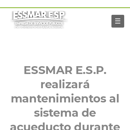
Pasar al contenido principal
Navegación
Inicio
principal
☰
Nosotros
Servicios
Buscar
Paga tu factura
Noticias
ESSMAR E.S.P.
realizará
mantenimientos al
sistema de
acueducto durante