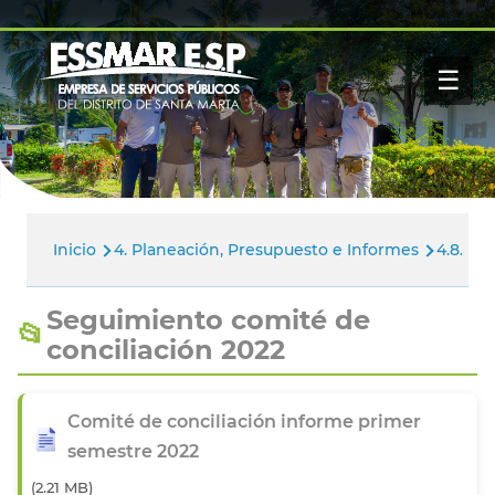
Pasar al contenido principal
Navegación
Inicio
principal
☰
Nosotros
Servicios
Buscar
Paga tu factura
Noticias
Inicio
4. Planeación, Presupuesto e Informes
4.8.1. 
Ruta
de
Seguimiento comité de
navegación
conciliación 2022
Comité de conciliación informe primer
semestre 2022
(2.21 MB)