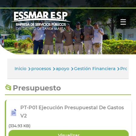
Pasar al contenido principal
Navegación
Inicio
principal
☰
Nosotros
Servicios
Buscar
Paga tu factura
Noticias
Inicio
procesos
apoyo
Gestión Financiera
Proced
Ruta
de
Presupuesto
navegación
PT-P01 Ejecución Presupuestal De Gastos
V2
(334.93 KB)