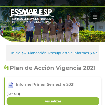
Pasar al contenido principal
Navegación
Inicio
principal
☰
Nosotros
Servicios
Buscar
Paga tu factura
Noticias
Inicio
4. Planeación, Presupuesto e Informes
4.3. Pl
Ruta
de
Plan de Acción Vigencia 2021
navegación
Informe Primer Semestre 2021
(1.37 MB)