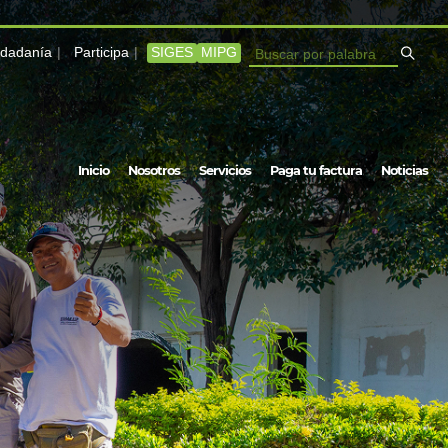
iudadanía
Participa
SIGES
MIPG
Buscar
Inicio
Nosotros
Servicios
Paga tu factura
Noticias
Navegación
principal