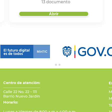
13 documento
Abrir
Centro de atención:
E
Calle 22 No. 22 – 111
M
Barrio Nuevo Jardín
M
Horario:
T
Lunes a Viernes de 8:00 a.m a 4:00 p.m.