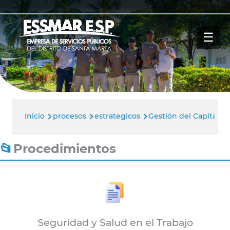
Pasar al contenido principal
Navegación
Inicio
principal
☰
Nosotros
Servicios
Buscar
Paga tu factura
Noticias
Inicio
procesos
estrategicos
Gestión del Capital 
Ruta
de
Procedimientos
navegación
Seguridad y Salud en el Trabajo