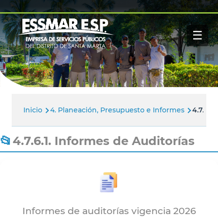
Pasar al contenido principal
Navegación
Inicio
principal
☰
Nosotros
Servicios
Buscar
Paga tu factura
Noticias
Inicio
4. Planeación, Presupuesto e Informes
4.7.6.1
Ruta
de
4.7.6.1. Informes de Auditorías
navegación
Informes de auditorías vigencia 2026