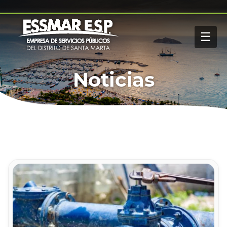
Pasar al contenido principal
Navegación
Inicio
principal
☰
Nosotros
Servicios
Buscar
Noticias
Paga tu factura
Noticias