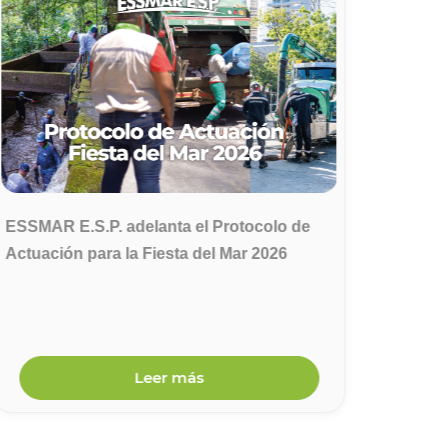
ESSMAR E.S.P. adelanta el Protocolo de
ESSMA
Actuación para la Fiesta del Mar 2026
afecta
por la
Leer más