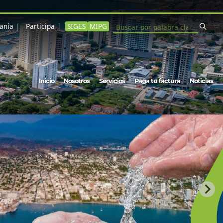
danía
Participa
SIGES
MIPG
Buscar
Navegación principal
Inicio
Nosotros
Servicios
Paga tu factura
Noticias