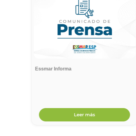
onados
Essmar Informa
 cierre
arte
nes en
ta
Leer más