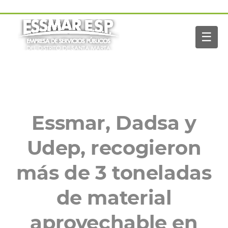
Pasar al contenido principal
Navegación
Inicio
principal
☰
Nosotros
Servicios
Buscar
Paga tu factura
Noticias
Essmar, Dadsa y
Udep, recogieron
más de 3 toneladas
de material
aprovechable en